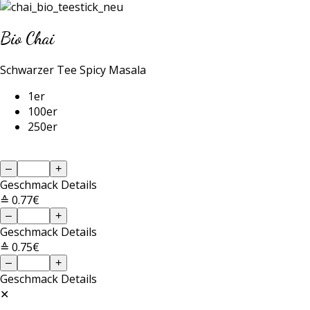
Bio Chai
Schwarzer Tee Spicy Masala
1er
100er
250er
–
+
Geschmack
Details
≙ 0.77€
–
+
Geschmack
Details
≙ 0.75€
–
+
Geschmack
Details
✕