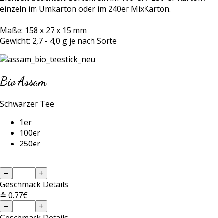
einzeln im Umkarton oder im 240er MixKarton.
Maße: 158 x 27 x 15 mm
Gewicht: 2,7 - 4,0 g je nach Sorte
Bio Assam
Schwarzer Tee
1er
100er
250er
–
+
Geschmack
Details
≙ 0.77€
–
+
Geschmack
Details