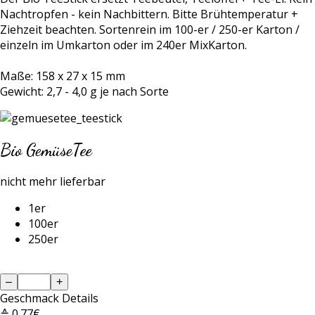
Nachtropfen - kein Nachbittern. Bitte Brühtemperatur +
Ziehzeit beachten. Sortenrein im 100-er / 250-er Karton /
einzeln im Umkarton oder im 240er MixKarton.
Maße: 158 x 27 x 15 mm
Gewicht: 2,7 - 4,0 g je nach Sorte
Bio GemüseTee
nicht mehr lieferbar
1er
100er
250er
–
+
Geschmack
Details
≙ 0.77€