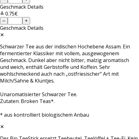
Geschmack
Details
≙ 0.75€
–
+
Geschmack
Details
✕
Schwarzer Tee aus der indischen Hochebene Assam. Ein
fermentierter Klassiker mit vollem, ausgewogenem
Geschmack. Dunkel aber nicht bitter, malzig aromatisch
und weich, enthält Gerbstoffe und Koffein. Sehr
wohlschmeckend auch nach „ostfriesischer“ Art mit
Milch/Sahne & Kluntjes.
Unaromatisierter Schwarzer Tee.
Zutaten: Broken Teas*.
* aus kontrolliert biologischem Anbau
✕
Der Bio TeeStick ersetzt Teebeutel, Teelöffel + Tee-Ei. Kein