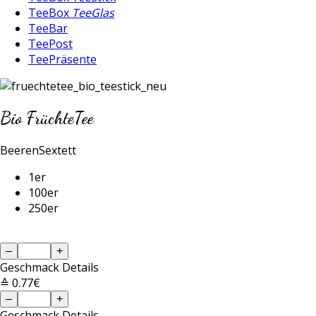
TeeBox
TeeGlas
TeeBar
TeePost
TeePräsente
Bio FrüchteTee
BeerenSextett
1er
100er
250er
–
+
Geschmack
Details
≙ 0.77€
–
+
Geschmack
Details