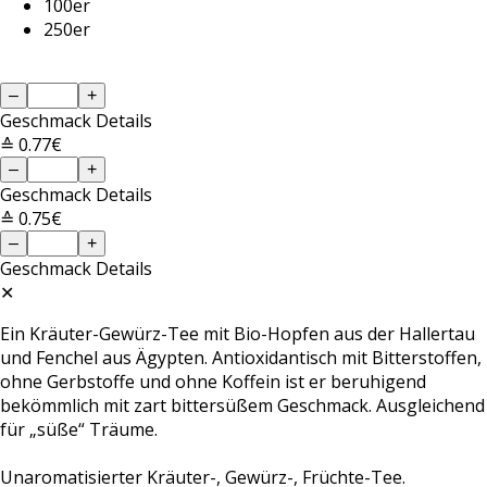
100er
250er
–
+
Geschmack
Details
≙ 0.77€
–
+
Geschmack
Details
≙ 0.75€
–
+
Geschmack
Details
✕
Ein Kräuter-Gewürz-Tee mit Bio-Hopfen aus der Hallertau
und Fenchel aus Ägypten. Antioxidantisch mit Bitterstoffen,
ohne Gerbstoffe und ohne Koffein ist er beruhigend
bekömmlich mit zart bittersüßem Geschmack. Ausgleichend
für „süße“ Träume.
Unaromatisierter Kräuter-, Gewürz-, Früchte-Tee.