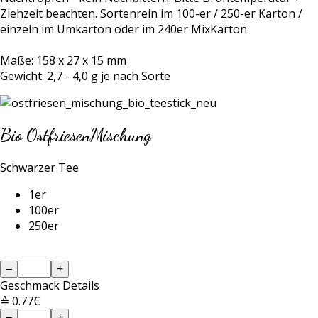
Ziehzeit beachten. Sortenrein im 100-er / 250-er Karton /
einzeln im Umkarton oder im 240er MixKarton.
Maße: 158 x 27 x 15 mm
Gewicht: 2,7 - 4,0 g je nach Sorte
Bio Ostfriesen
Mischung
Schwarzer Tee
1er
100er
250er
–
+
Geschmack
Details
≙ 0.77€
–
+