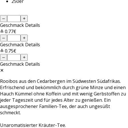
250er
–
+
Geschmack
Details
≙ 0.77€
–
+
Geschmack
Details
≙ 0.75€
–
+
Geschmack
Details
✕
Rooibos aus den Cedarbergen im Südwesten Südafrikas.
Erfrischend und bekömmlich durch grüne Minze und einen
Hauch Kümmel ohne Koffein und mit wenig Gerbstoffen zu
jeder Tageszeit und für jedes Alter zu genießen. Ein
ausgesprochener Familien-Tee, der auch ungesüßt
schmeckt.
Unaromatisierter Kräuter-Tee.