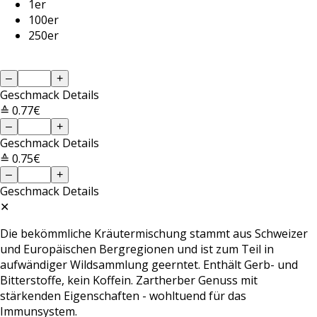
1er
100er
250er
–
+
Geschmack
Details
≙ 0.77€
–
+
Geschmack
Details
≙ 0.75€
–
+
Geschmack
Details
✕
Die bekömmliche Kräutermischung stammt aus Schweizer
und Europäischen Bergregionen und ist zum Teil in
aufwändiger Wildsammlung geerntet. Enthält Gerb- und
Bitterstoffe, kein Koffein. Zartherber Genuss mit
stärkenden Eigenschaften - wohltuend für das
Immunsystem.