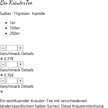
Bio KräuterTee
Salbei · Thymian · Kamille
1er
100er
250er
–
+
Geschmack
Details
≙ 0.77€
–
+
Geschmack
Details
≙ 0.75€
–
+
Geschmack
Details
✕
Ein wohltuender Kräuter-Tee mit verschiedenen
länderspezifischen Salbei-Sorten. Diese Kräutermischung