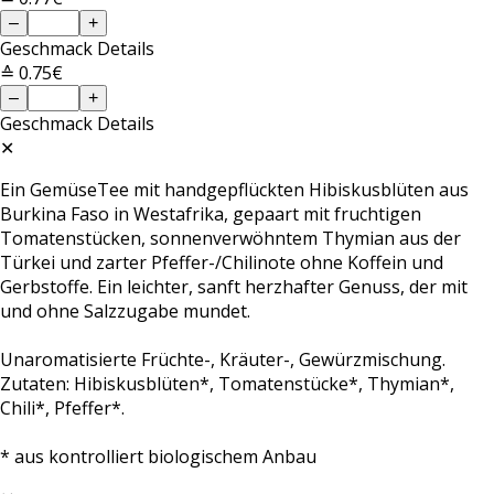
–
+
Geschmack
Details
≙ 0.75€
–
+
Geschmack
Details
✕
Ein GemüseTee mit handgepflückten Hibiskusblüten aus
Burkina Faso in Westafrika, gepaart mit fruchtigen
Tomatenstücken, sonnenverwöhntem Thymian aus der
Türkei und zarter Pfeffer-/Chilinote ohne Koffein und
Gerbstoffe. Ein leichter, sanft herzhafter Genuss, der mit
und ohne Salzzugabe mundet.
Unaromatisierte Früchte-, Kräuter-, Gewürzmischung.
Zutaten: Hibiskusblüten*, Tomatenstücke*, Thymian*,
Chili*, Pfeffer*.
* aus kontrolliert biologischem Anbau